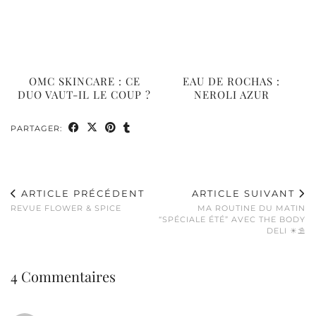
OMC SKINCARE : CE
EAU DE ROCHAS :
DUO VAUT-IL LE COUP ?
NEROLI AZUR
PARTAGER:
ARTICLE PRÉCÉDENT
ARTICLE SUIVANT
REVUE FLOWER & SPICE
MA ROUTINE DU MATIN
“SPÉCIALE ÉTÉ” AVEC THE BODY
DELI ☀⛱
4 Commentaires