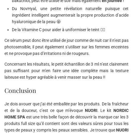
bakuchiol, peut être utilisé le soir mais également
en journée
!
Du NovHyal, une petite révélation naturelle puisque cet
ingrédient intelligent augmenterait la propre production d’acide
hyaluronique de la peau 🤩
De la Vitamine C pour aider à uniformiser le teint 👍🏽
Ce sérum peut donc être utilisé de jour comme de nuit car il n’est pas
photosensible, il peut également s’utiliser sur les femmes enceintes
et ne provoque pas d’irritations ni de rougeurs.
Concernant les résultats, le petit échantillon de 3 ml n’est clairement
pas suffisant pour m’en faire une idée complète mais la texture
laiteuse est hyper agréable à venir masser sur la peau !!
Conclusion
Je dois avouer que j’ai été emballée par les produits. De la fraîcheur
et de la douceur, c’est ce que m’évoque
NUORI
. Le kit
NORDIC
HOME SPA
est une très belle façon de découvrir la marque car les 3
produits full size qu’il contient sont des valeurs sûres pour tous les
types de peaux y compris les peaux sensibles. Je trouve que
NUORI